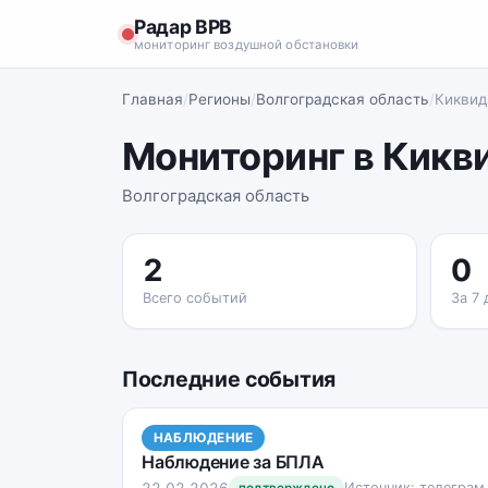
Радар ВРВ
мониторинг воздушной обстановки
Главная
/
Регионы
/
Волгоградская область
/
Киквид
Мониторинг в Кикв
Волгоградская область
2
0
Всего событий
За 7 
Последние события
НАБЛЮДЕНИЕ
Наблюдение за БПЛА
22.02.2026
Источник: телеграм