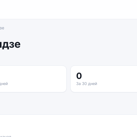
зе
идзе
0
дней
За 30 дней
 канал