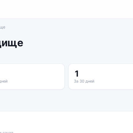
ище
дище
1
дней
За 30 дней
м канал