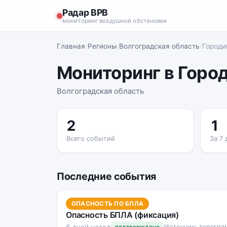
Радар ВРВ
мониторинг воздушной обстановки
Главная
/
Регионы
/
Волгоградская область
/
Город
Мониторинг в Горо
Волгоградская область
2
1
Всего событий
За 7 
Последние события
ОПАСНОСТЬ ПО БПЛА
Опасность БПЛА (фиксация)
6 дней назад
Источник: телегра