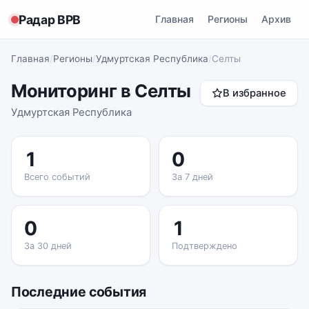
Радар ВРВ
Главная
Регионы
Архив
Главная
/
Регионы
/
Удмуртская Республика
/
Селты
Мониторинг в Селты
В избранное
Удмуртская Республика
1
0
Всего событий
За 7 дней
0
1
За 30 дней
Подтверждено
Последние события