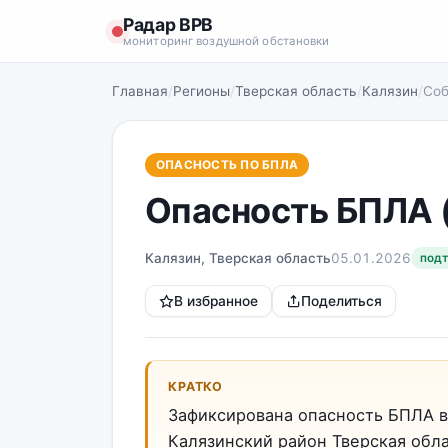
Радар ВРВ
мониторинг воздушной обстановки
Главная
/
Регионы
/
Тверская область
/
Калязин
/
Со
ОПАСНОСТЬ ПО БПЛА
Опасность БПЛА 
Калязин, Тверская область
05.01.2026
под
В избранное
Поделиться
КРАТКО
Зафиксирована опасность БПЛА в
Калязинский район Тверская обл