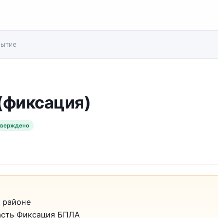
бытие
(фиксация)
тверждено
 районе
асть Фиксация БПЛА