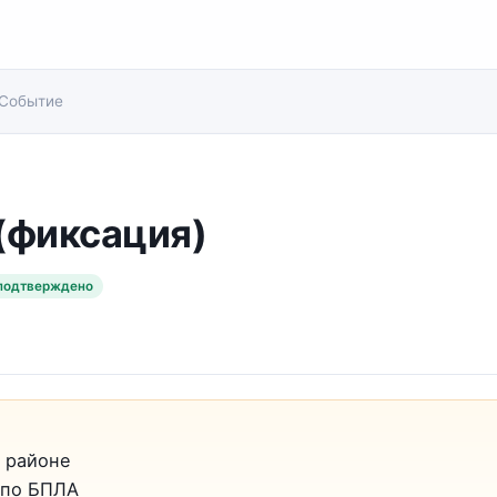
Событие
(фиксация)
подтверждено
 районе
 по БПЛА