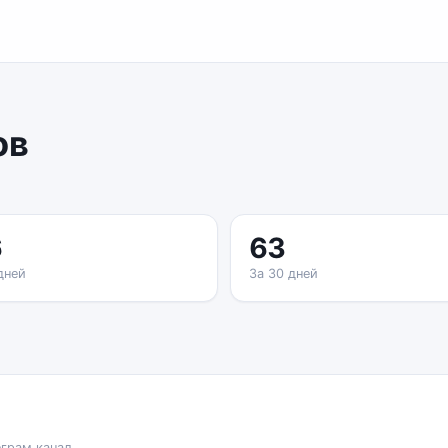
ов
6
63
дней
За 30 дней
еграм канал