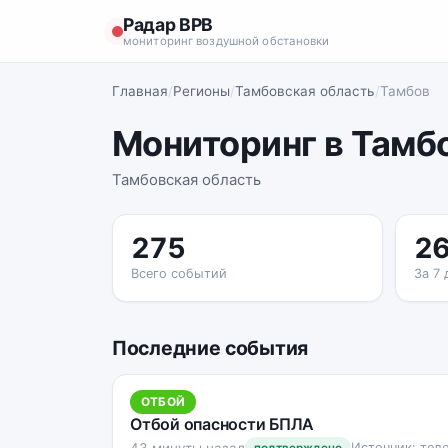
Радар ВРВ
мониторинг воздушной обстановки
Главная
/
Регионы
/
Тамбовская область
/
Тамбов
Мониторинг в Тамб
Тамбовская область
275
2
Всего событий
За 7 
Последние события
ОТБОЙ
Отбой опасности БПЛА
43 минуты назад
Источник: тел