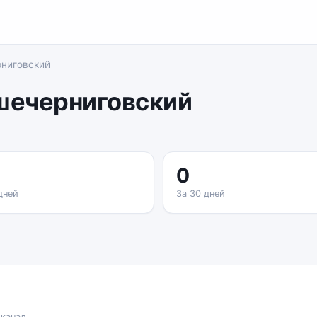
ниговский
шечерниговский
0
дней
За 30 дней
 канал