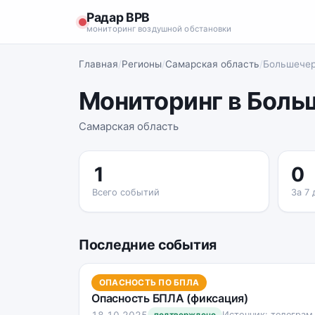
Радар ВРВ
мониторинг воздушной обстановки
Главная
/
Регионы
/
Самарская область
/
Большечер
Мониторинг в Боль
Самарская область
1
0
Всего событий
За 7 
Последние события
ОПАСНОСТЬ ПО БПЛА
Опасность БПЛА (фиксация)
18.10.2025
Источник: телеграм