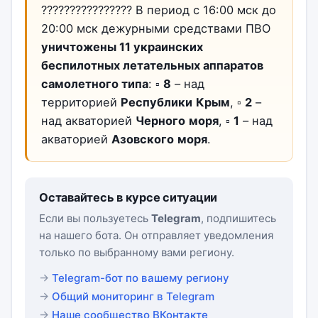
???????????????? В период с 16:00 мск до
20:00 мск дежурными средствами ПВО
уничтожены 11 украинских
беспилотных летательных аппаратов
самолетного типа
: ▫️
8
– над
территорией
Республики
Крым
, ▫️
2
–
над акваторией
Черного
моря
, ▫️
1
– над
акваторией
Азовского
моря
.
Оставайтесь в курсе ситуации
Если вы пользуетесь
Telegram
, подпишитесь
на нашего бота. Он отправляет уведомления
только по выбранному вами региону.
Telegram-бот по вашему региону
Общий мониторинг в Telegram
Наше сообщество ВКонтакте