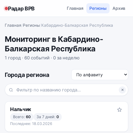
Радар ВРВ
Главная
Регионы
Архив
Главная
/
Регионы
/
Кабардино-Балкарская Республика
Мониторинг в Кабардино-
Балкарская Республика
1 город · 60 событий · 0 за неделю
Сортировка
Города региона
×
Нальчик
Всего:
60
За 7 дней:
0
Последнее:
18.03.2026